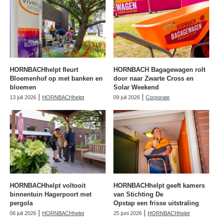
HORNBACHhelpt fleurt
HORNBACH Bagagewagen rolt
Bloemenhof op met banken en
door naar Zwarte Cross en
bloemen
Solar Weekend
|
|
13 juli 2026
HORNBACHhelpt
09 juli 2026
Corporate
HORNBACHhelpt voltooit
HORNBACHhelpt geeft kamers
binnentuin Hagerpoort met
van Stichting De
pergola
Opstap een frisse uitstraling
|
|
06 juli 2026
HORNBACHhelpt
25 juni 2026
HORNBACHhelpt