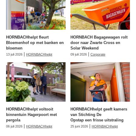
HORNBACHhelpt fleurt
HORNBACH Bagagewagen rolt
Bloemenhof op met banken en
door naar Zwarte Cross en
bloemen
Solar Weekend
|
|
13 juli 2026
HORNBACHhelpt
09 juli 2026
Corporate
HORNBACHhelpt voltooit
HORNBACHhelpt geeft kamers
binnentuin Hagerpoort met
van Stichting De
pergola
Opstap een frisse uitstraling
|
|
06 juli 2026
HORNBACHhelpt
25 juni 2026
HORNBACHhelpt