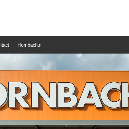
tact
Hornbach.nl