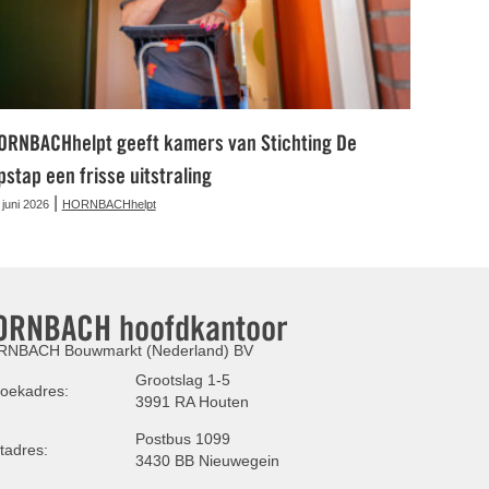
ORNBACHhelpt geeft kamers van Stichting De
pstap een frisse uitstraling
|
 juni 2026
HORNBACHhelpt
ORNBACH hoofdkantoor
NBACH Bouwmarkt (Nederland) BV
Grootslag 1-5
oekadres:
3991 RA Houten
Postbus 1099
tadres:
3430 BB Nieuwegein