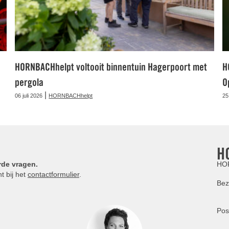
HORNBACHhelpt voltooit binnentuin Hagerpoort met
H
pergola
O
|
06 juli 2026
HORNBACHhelpt
25
H
rde vragen.
HOR
t bij het
contactformulier
.
Bez
Pos