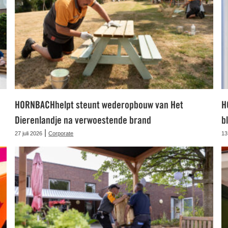
HORNBACHhelpt steunt wederopbouw van Het
H
Dierenlandje na verwoestende brand
b
|
27 juli 2026
Corporate
13