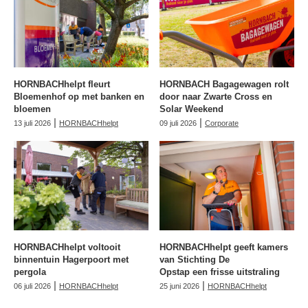
HORNBACHhelpt fleurt
HORNBACH Bagagewagen rolt
Bloemenhof op met banken en
door naar Zwarte Cross en
bloemen
Solar Weekend
|
|
13 juli 2026
HORNBACHhelpt
09 juli 2026
Corporate
HORNBACHhelpt voltooit
HORNBACHhelpt geeft kamers
binnentuin Hagerpoort met
van Stichting De
pergola
Opstap een frisse uitstraling
|
|
06 juli 2026
HORNBACHhelpt
25 juni 2026
HORNBACHhelpt