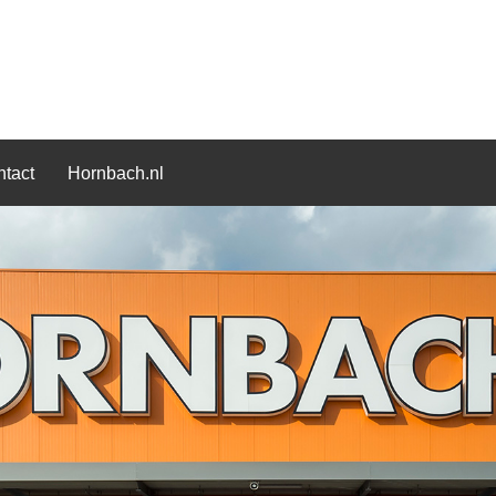
tact
Hornbach.nl