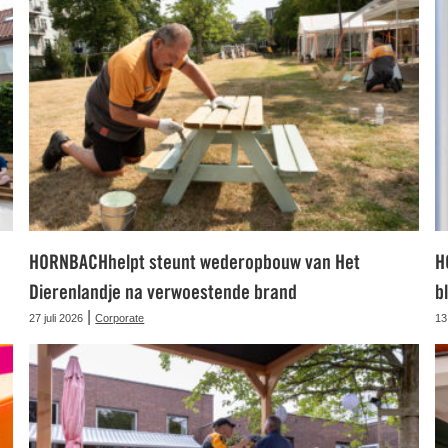
HORNBACHhelpt steunt wederopbouw van Het
H
Dierenlandje na verwoestende brand
b
|
27 juli 2026
Corporate
13