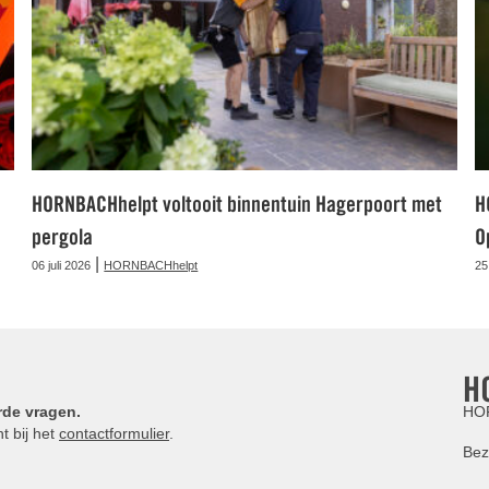
HORNBACHhelpt voltooit binnentuin Hagerpoort met
H
pergola
O
|
06 juli 2026
HORNBACHhelpt
25
H
rde vragen.
HOR
t bij het
contactformulier
.
Bez