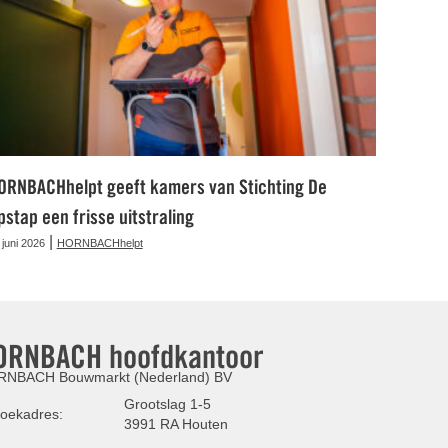
ORNBACHhelpt geeft kamers van Stichting De
pstap een frisse uitstraling
|
 juni 2026
HORNBACHhelpt
ORNBACH hoofdkantoor
NBACH Bouwmarkt (Nederland) BV
Grootslag 1-5
oekadres:
3991 RA Houten