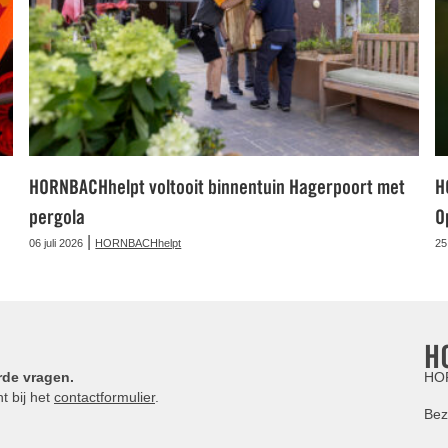
HORNBACHhelpt voltooit binnentuin Hagerpoort met
H
pergola
O
|
06 juli 2026
HORNBACHhelpt
25
H
rde vragen.
HOR
t bij het
contactformulier
.
Bez