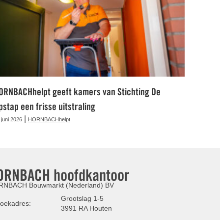
ORNBACHhelpt geeft kamers van Stichting De
pstap een frisse uitstraling
|
 juni 2026
HORNBACHhelpt
ORNBACH hoofdkantoor
NBACH Bouwmarkt (Nederland) BV
Grootslag 1-5
oekadres:
3991 RA Houten