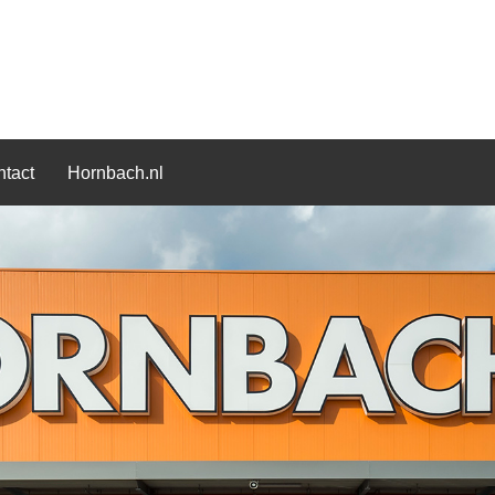
tact
Hornbach.nl