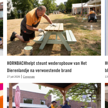
HORNBACHhelpt steunt wederopbouw van Het
H
Dierenlandje na verwoestende brand
b
|
27 juli 2026
Corporate
13