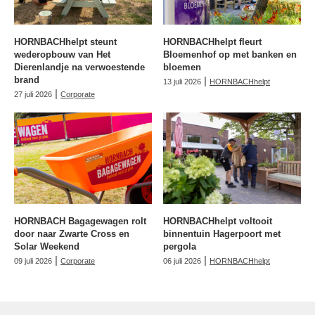
HORNBACHhelpt steunt
HORNBACHhelpt fleurt
wederopbouw van Het
Bloemenhof op met banken en
Dierenlandje na verwoestende
bloemen
brand
|
13 juli 2026
HORNBACHhelpt
|
27 juli 2026
Corporate
HORNBACH Bagagewagen rolt
HORNBACHhelpt voltooit
door naar Zwarte Cross en
binnentuin Hagerpoort met
Solar Weekend
pergola
|
|
09 juli 2026
Corporate
06 juli 2026
HORNBACHhelpt