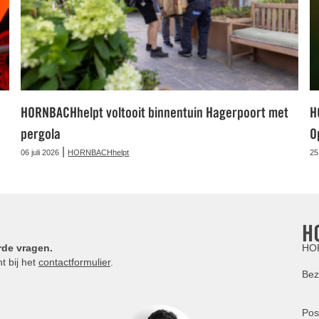
HORNBACHhelpt voltooit binnentuin Hagerpoort met
H
pergola
O
|
06 juli 2026
HORNBACHhelpt
25
H
rde vragen.
HOR
t bij het
contactformulier
.
Bez
Pos