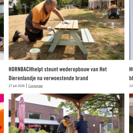
HORNBACHhelpt steunt wederopbouw van Het
H
Dierenlandje na verwoestende brand
b
|
27 juli 2026
Corporate
13