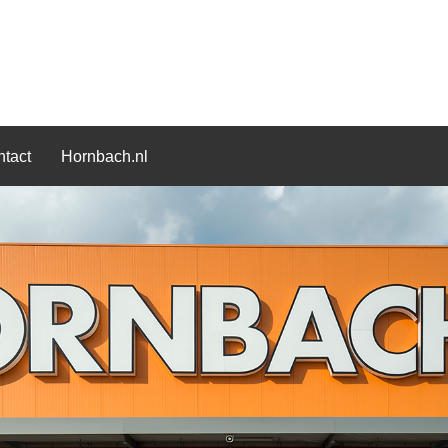
tact
Hornbach.nl