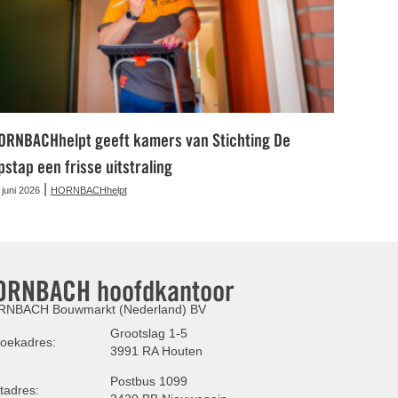
ORNBACHhelpt geeft kamers van Stichting De
pstap een frisse uitstraling
|
 juni 2026
HORNBACHhelpt
ORNBACH hoofdkantoor
NBACH Bouwmarkt (Nederland) BV
Grootslag 1-5
oekadres:
3991 RA Houten
Postbus 1099
tadres: