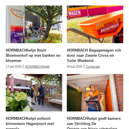
HORNBACHhelpt fleurt
HORNBACH Bagagewagen rolt
Bloemenhof op met banken en
door naar Zwarte Cross en
bloemen
Solar Weekend
|
|
13 juli 2026
HORNBACHhelpt
09 juli 2026
Corporate
HORNBACHhelpt voltooit
HORNBACHhelpt geeft kamers
binnentuin Hagerpoort met
van Stichting De
pergola
Opstap een frisse uitstraling