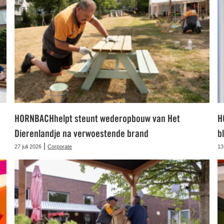
HORNBACHhelpt steunt wederopbouw van Het
H
Dierenlandje na verwoestende brand
b
|
27 juli 2026
Corporate
13