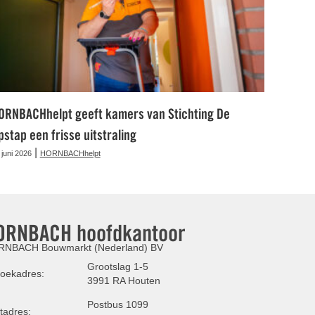
ORNBACHhelpt geeft kamers van Stichting De
pstap een frisse uitstraling
|
 juni 2026
HORNBACHhelpt
ORNBACH hoofdkantoor
NBACH Bouwmarkt (Nederland) BV
Grootslag 1-5
oekadres:
3991 RA Houten
Postbus 1099
tadres: