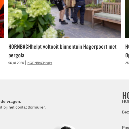
HORNBACHhelpt voltooit binnentuin Hagerpoort met
H
pergola
O
|
06 juli 2026
HORNBACHhelpt
25
H
rde vragen.
HOR
t bij het
contactformulier
.
Bez
Pos