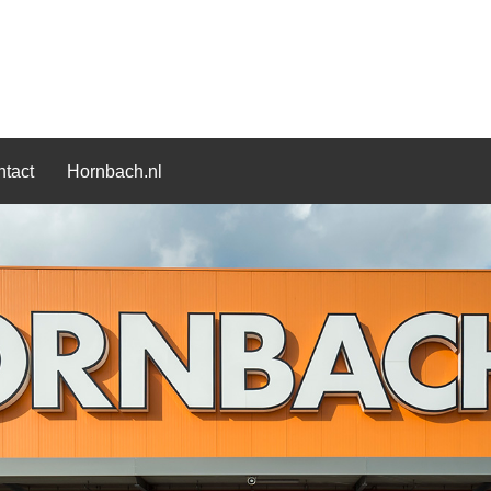
tact
Hornbach.nl