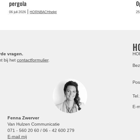
pergola
O
|
06 juli 2026
HORNBACHhelpt
25
H
rde vragen.
HOR
t bij het
contactformulier
.
Bez
Pos
Tel.
E-m
Fenna Zwerver
Van Hulzen Communicatie
071 - 560 20 60 / 06 - 42 600 279
E-mail mij