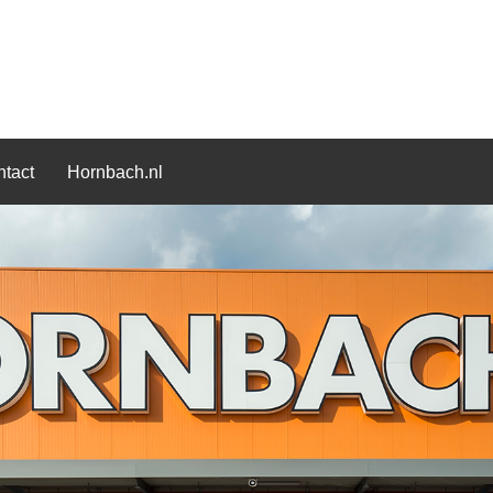
tact
Hornbach.nl