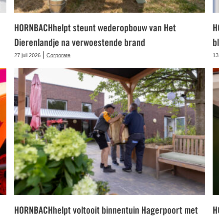
HORNBACHhelpt steunt wederopbouw van Het
H
Dierenlandje na verwoestende brand
b
|
27 juli 2026
Corporate
13
HORNBACHhelpt voltooit binnentuin Hagerpoort met
H