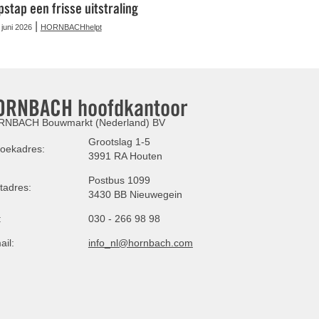
pstap een frisse uitstraling
|
 juni 2026
HORNBACHhelpt
ORNBACH hoofdkantoor
NBACH Bouwmarkt (Nederland) BV
Grootslag 1-5
oekadres:
3991 RA Houten
Postbus 1099
tadres:
3430 BB Nieuwegein
:
030 - 266 98 98
ail:
info_nl@hornbach.com