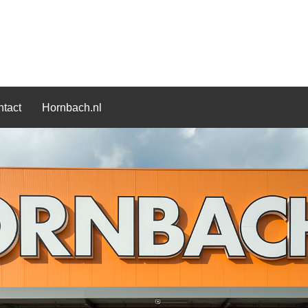
tact
Hornbach.nl