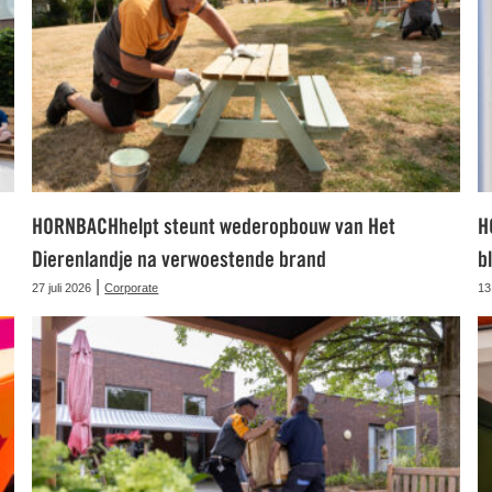
HORNBACHhelpt steunt wederopbouw van Het
H
Dierenlandje na verwoestende brand
b
|
27 juli 2026
Corporate
13