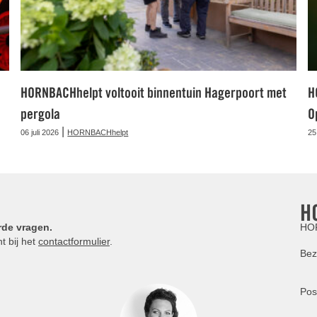
HORNBACHhelpt voltooit binnentuin Hagerpoort met
H
pergola
O
|
06 juli 2026
HORNBACHhelpt
25
H
rde vragen.
HOR
t bij het
contactformulier
.
Bez
Pos