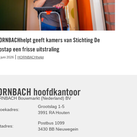
ORNBACHhelpt geeft kamers van Stichting De
pstap een frisse uitstraling
|
 juni 2026
HORNBACHhelpt
ORNBACH hoofdkantoor
NBACH Bouwmarkt (Nederland) BV
Grootslag 1-5
oekadres:
3991 RA Houten
Postbus 1099
tadres:
3430 BB Nieuwegein