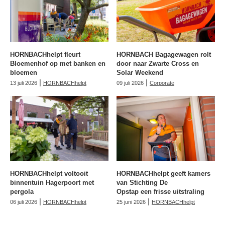
HORNBACHhelpt fleurt
HORNBACH Bagagewagen rolt
Bloemenhof op met banken en
door naar Zwarte Cross en
bloemen
Solar Weekend
|
|
13 juli 2026
HORNBACHhelpt
09 juli 2026
Corporate
HORNBACHhelpt voltooit
HORNBACHhelpt geeft kamers
binnentuin Hagerpoort met
van Stichting De
pergola
Opstap een frisse uitstraling
|
|
06 juli 2026
HORNBACHhelpt
25 juni 2026
HORNBACHhelpt