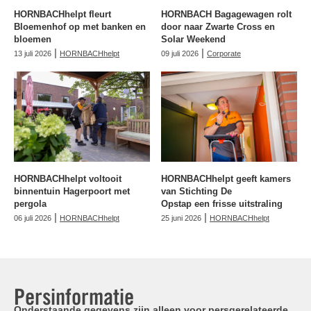
HORNBACHhelpt fleurt
HORNBACH Bagagewagen rolt
Bloemenhof op met banken en
door naar Zwarte Cross en
bloemen
Solar Weekend
|
|
13 juli 2026
HORNBACHhelpt
09 juli 2026
Corporate
HORNBACHhelpt voltooit
HORNBACHhelpt geeft kamers
binnentuin Hagerpoort met
van Stichting De
pergola
Opstap een frisse uitstraling
|
|
06 juli 2026
HORNBACHhelpt
25 juni 2026
HORNBACHhelpt
Persinformatie
Onderstaande gegevens zijn alleen voor persgerelateerde