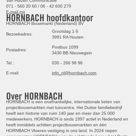
Van Hulzen Communicatie
071 - 560 20 60 / 06 - 42 600 279
E-mail mij
HORNBACH hoofdkantoor
HORNBACH Bouwmarkt (Nederland) BV
Grootslag 1-5
Bezoekadres:
3991 RA Houten
Postbus 1099
Postadres:
3430 BB Nieuwegein
Tel.:
030 - 266 98 98
E-mail:
info_nl@hornbach.com
Over HORNBACH
HORNBACH is een onafhankelijke, internationale keten van
projectbouwmarkten met tuincentra. Het Duitse familiebedrijf
heeft een historie van ruim 140 jaar en meer dan 25.000
medewerkers. HORNBACH is sinds 1997 actief in Nederland en
heeft inmiddels achttien projectbouwmarkten en één
HORNBACH Vloeren-vestiging in ons land. In 2024 riepen