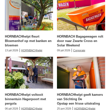
HORNBACHhelpt fleurt
HORNBACH Bagagewagen rolt
Bloemenhof op met banken en
door naar Zwarte Cross en
bloemen
Solar Weekend
|
|
13 juli 2026
HORNBACHhelpt
09 juli 2026
Corporate
HORNBACHhelpt voltooit
HORNBACHhelpt geeft kamers
binnentuin Hagerpoort met
van Stichting De
pergola
Opstap een frisse uitstraling
|
|
06 juli 2026
HORNBACHhelpt
25 juni 2026
HORNBACHhelpt