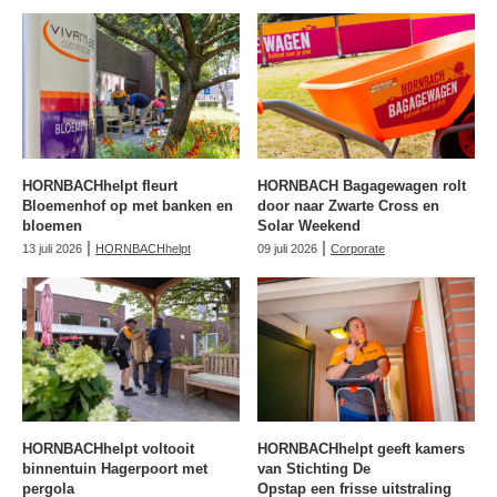
HORNBACHhelpt fleurt
HORNBACH Bagagewagen rolt
Bloemenhof op met banken en
door naar Zwarte Cross en
bloemen
Solar Weekend
|
|
13 juli 2026
HORNBACHhelpt
09 juli 2026
Corporate
HORNBACHhelpt voltooit
HORNBACHhelpt geeft kamers
binnentuin Hagerpoort met
van Stichting De
pergola
Opstap een frisse uitstraling