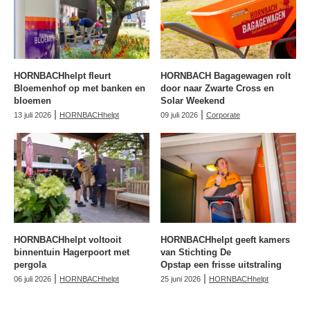
HORNBACHhelpt fleurt
HORNBACH Bagagewagen rolt
Bloemenhof op met banken en
door naar Zwarte Cross en
bloemen
Solar Weekend
|
|
13 juli 2026
HORNBACHhelpt
09 juli 2026
Corporate
HORNBACHhelpt voltooit
HORNBACHhelpt geeft kamers
binnentuin Hagerpoort met
van Stichting De
pergola
Opstap een frisse uitstraling
|
|
06 juli 2026
HORNBACHhelpt
25 juni 2026
HORNBACHhelpt