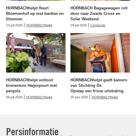
HORNBACHhelpt fleurt
HORNBACH Bagagewagen rolt
Bloemenhof op met banken en
door naar Zwarte Cross en
bloemen
Solar Weekend
|
|
13 juli 2026
HORNBACHhelpt
09 juli 2026
Corporate
HORNBACHhelpt voltooit
HORNBACHhelpt geeft kamers
binnentuin Hagerpoort met
van Stichting De
pergola
Opstap een frisse uitstraling
|
|
06 juli 2026
HORNBACHhelpt
25 juni 2026
HORNBACHhelpt
Persinformatie