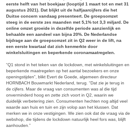
eerste helft van het boekjaar (looptijd 1 maart tot en met 31
augustus 2021). Dat blijkt uit de halfjaarcijfers die het
Duitse concern vandaag presenteert. De groepsomzet
steeg in de eerste zes maanden met 5,1% tot 3,3 miljard. De
online omzet groeide in dezelfde periode aanzienlijk en
behaalde een aandeel van bijna 20%. De Nederlandse
bijdrage aan de groepsomzet zit in Q2 weer in de lift, na
een eerste kwartaal dat zich kenmerkte door
winkelsluitingen en beperkende coronamaatregelen.
“Q1 stond in het teken van de lockdown, met winkelsluitingen en
beperkende maatregelen op het aantal bezoekers en onze
openingstijden”, blikt Evert de Goede, algemeen directeur
HORNBACH Bouwmarkt Nederland, terug. “Dat zie je terug in
de cijfers. Maar de vraag van consumenten was al die tijd
onverminderd hoog en zette zich voort in Q2, waarin we
duidelijk verbetering zien. Consumenten hechten nog altijd veel
waarde aan huis en tuin en zijn volop aan het klussen. Dat
merken we in onze vestigingen. We zien ook dat de vraag via de
webshop, die tijdens de lockdown natuurlijk heel fors was, blijft
aanhouden.”