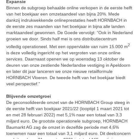
Expansie
Binnen de subgroep behaalde online verkopen in de eerste helft
van het boekjaar een omzetaandeel van bijna 20%. Mede
dankzij indrukwekkende onlineprestaties heeft HORNBACH in
de eerste zes maanden van het boekjaar in bijna alle landen
marktaandeel gewonnen. De Goede vervolgt: “Ook in Nederland
groeien we door. Sinds half mei is ons distributiecentrum
2
volledig operationeel. Met een oppervlakte van ruim 15.000 m
is deze volledig ingericht op het vergroten van onze online
services. Daarnaast openen we op woensdag 13 oktober de
deuren van onze zestiende Nederlandse vestiging in Apeldoorn
en later dit jaar lanceren we onze nieuwe retailformule
HORNBACH Vloeren. De tweede helft van het boekjaar biedt
veel perspectief.”
Blijvende omzetgroei
De geconsolideerde omzet van de HORNBACH Group steeg in
de eerste helft van boekjaar 2021/22 (looptijd 1 maart 2021 tot
en met 28 februari 2022) met 5,1% naar een totaal van 3,3
miljard euro. De grootste operationele subgroep, HORNBACH
Baumarkt AG zag de omzet in dezelfde periode met 4,6%
toenemen naar een totaal van 3,1 miljard euro. Dit deelconcern