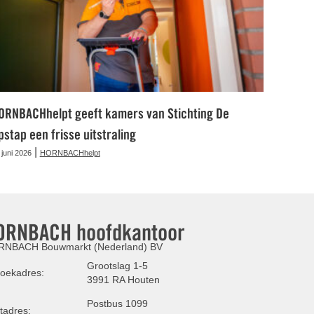
ORNBACHhelpt geeft kamers van Stichting De
pstap een frisse uitstraling
|
 juni 2026
HORNBACHhelpt
ORNBACH hoofdkantoor
NBACH Bouwmarkt (Nederland) BV
Grootslag 1-5
oekadres:
3991 RA Houten
Postbus 1099
tadres: