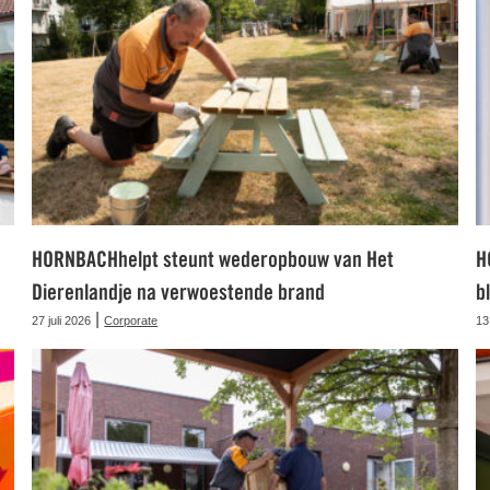
HORNBACHhelpt steunt wederopbouw van Het
H
Dierenlandje na verwoestende brand
b
|
27 juli 2026
Corporate
13