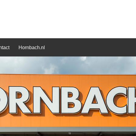
tact
Hornbach.nl