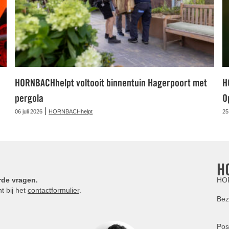
HORNBACHhelpt voltooit binnentuin Hagerpoort met
H
pergola
O
|
06 juli 2026
HORNBACHhelpt
25
H
rde vragen.
HOR
t bij het
contactformulier
.
Bez
Pos