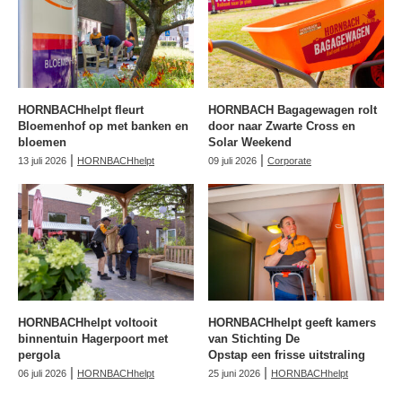
HORNBACHhelpt fleurt
HORNBACH Bagagewagen rolt
Bloemenhof op met banken en
door naar Zwarte Cross en
bloemen
Solar Weekend
|
|
13 juli 2026
HORNBACHhelpt
09 juli 2026
Corporate
HORNBACHhelpt voltooit
HORNBACHhelpt geeft kamers
binnentuin Hagerpoort met
van Stichting De
pergola
Opstap een frisse uitstraling
|
|
06 juli 2026
HORNBACHhelpt
25 juni 2026
HORNBACHhelpt