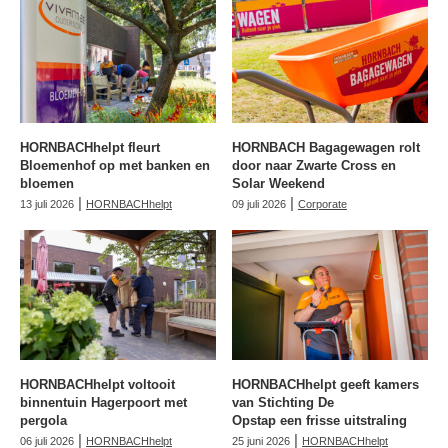
HORNBACHhelpt fleurt
HORNBACH Bagagewagen rolt
Bloemenhof op met banken en
door naar Zwarte Cross en
bloemen
Solar Weekend
|
|
13 juli 2026
HORNBACHhelpt
09 juli 2026
Corporate
HORNBACHhelpt voltooit
HORNBACHhelpt geeft kamers
binnentuin Hagerpoort met
van Stichting De
pergola
Opstap een frisse uitstraling
|
|
06 juli 2026
HORNBACHhelpt
25 juni 2026
HORNBACHhelpt