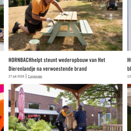
HORNBACHhelpt steunt wederopbouw van Het
H
Dierenlandje na verwoestende brand
b
|
27 juli 2026
Corporate
13