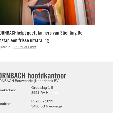
ORNBACHhelpt geeft kamers van Stichting De
pstap een frisse uitstraling
|
 juni 2026
HORNBACHhelpt
ORNBACH hoofdkantoor
NBACH Bouwmarkt (Nederland) BV
Grootslag 1-5
oekadres:
3991 RA Houten
Postbus 1099
tadres:
3430 BB Nieuwegein