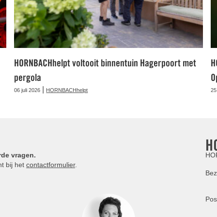
HORNBACHhelpt voltooit binnentuin Hagerpoort met
H
pergola
O
|
06 juli 2026
HORNBACHhelpt
25
H
rde vragen.
HOR
t bij het
contactformulier
.
Bez
Pos