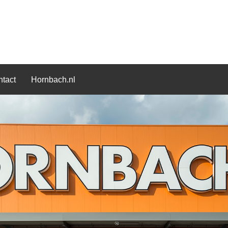
tact
Hornbach.nl