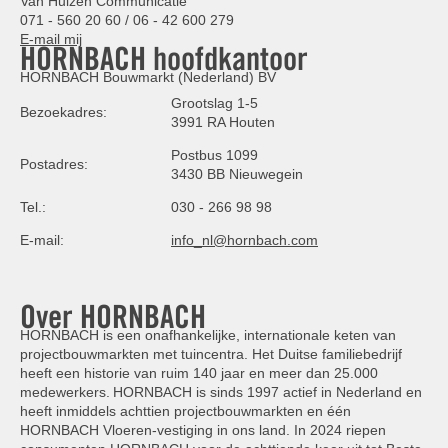
Van Hulzen Communicatie
071 - 560 20 60 / 06 - 42 600 279
E-mail mij
HORNBACH hoofdkantoor
HORNBACH Bouwmarkt (Nederland) BV
Grootslag 1-5
Bezoekadres:
3991 RA Houten
Postbus 1099
Postadres:
3430 BB Nieuwegein
Tel.:
030 - 266 98 98
E-mail:
info_nl@hornbach.com
Over HORNBACH
HORNBACH is een onafhankelijke, internationale keten van
projectbouwmarkten met tuincentra. Het Duitse familiebedrijf
heeft een historie van ruim 140 jaar en meer dan 25.000
medewerkers. HORNBACH is sinds 1997 actief in Nederland en
heeft inmiddels achttien projectbouwmarkten en één
HORNBACH Vloeren-vestiging in ons land. In 2024 riepen