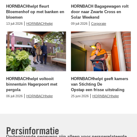
HORNBACHhelpt fleurt
HORNBACH Bagagewagen rolt
Bloemenhof op met banken en
door naar Zwarte Cross en
bloemen
Solar Weekend
|
|
13 juli 2026
HORNBACHhelpt
09 juli 2026
Corporate
HORNBACHhelpt voltooit
HORNBACHhelpt geeft kamers
binnentuin Hagerpoort met
van Stichting De
pergola
Opstap een frisse uitstraling
|
|
06 juli 2026
HORNBACHhelpt
25 juni 2026
HORNBACHhelpt
Persinformatie
Onderstaande gegevens zijn alleen voor persgerelateerde