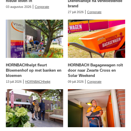
nieuw leven in
Dierenlandje na verwoestende
|
brand
03 augustus 2026
Corporate
|
27 juli 2026
Corporate
HORNBACHhelpt fleurt
HORNBACH Bagagewagen rolt
Bloemenhof op met banken en
door naar Zwarte Cross en
bloemen
Solar Weekend
|
|
13 juli 2026
HORNBACHhelpt
09 juli 2026
Corporate