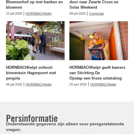
Bloemenhof op met banken en
door naar Zwarte Cross en
bloemen
Solar Weekend
|
|
13 juli 2026
HORNBACHhelpt
09 juli 2026
Corporate
HORNBACHhelpt voltooit
HORNBACHhelpt geeft kamers
binnentuin Hagerpoort met
van Stichting De
pergola
Opstap een frisse uitstraling
|
|
06 juli 2026
HORNBACHhelpt
25 juni 2026
HORNBACHhelpt
Persinformatie
Onderstaande gegevens zijn alleen voor persgerelateerde
vragen.