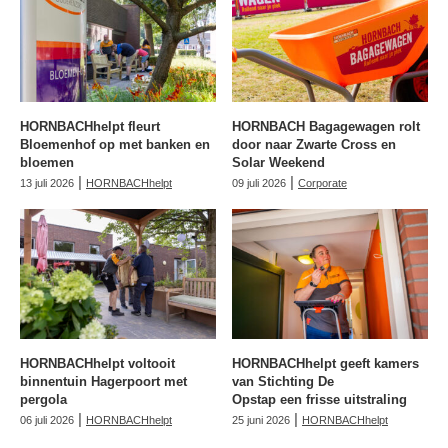
HORNBACHhelpt fleurt
HORNBACH Bagagewagen rolt
Bloemenhof op met banken en
door naar Zwarte Cross en
bloemen
Solar Weekend
|
|
13 juli 2026
HORNBACHhelpt
09 juli 2026
Corporate
HORNBACHhelpt voltooit
HORNBACHhelpt geeft kamers
binnentuin Hagerpoort met
van Stichting De
pergola
Opstap een frisse uitstraling
|
|
06 juli 2026
HORNBACHhelpt
25 juni 2026
HORNBACHhelpt