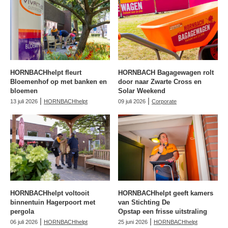
HORNBACHhelpt fleurt
HORNBACH Bagagewagen rolt
Bloemenhof op met banken en
door naar Zwarte Cross en
bloemen
Solar Weekend
|
|
13 juli 2026
HORNBACHhelpt
09 juli 2026
Corporate
HORNBACHhelpt voltooit
HORNBACHhelpt geeft kamers
binnentuin Hagerpoort met
van Stichting De
pergola
Opstap een frisse uitstraling
|
|
06 juli 2026
HORNBACHhelpt
25 juni 2026
HORNBACHhelpt