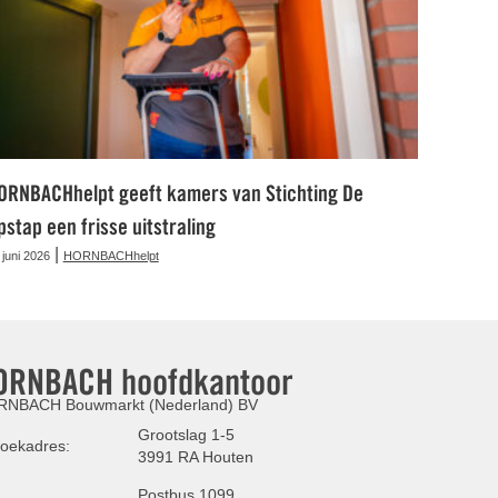
ORNBACHhelpt geeft kamers van Stichting De
pstap een frisse uitstraling
|
 juni 2026
HORNBACHhelpt
ORNBACH hoofdkantoor
NBACH Bouwmarkt (Nederland) BV
Grootslag 1-5
oekadres:
3991 RA Houten
Postbus 1099