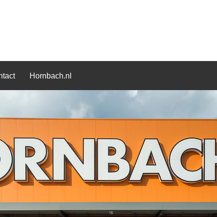
tact
Hornbach.nl