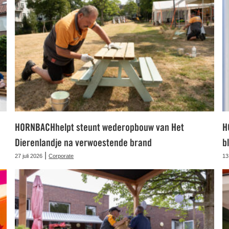
HORNBACHhelpt steunt wederopbouw van Het
H
Dierenlandje na verwoestende brand
b
|
27 juli 2026
Corporate
13