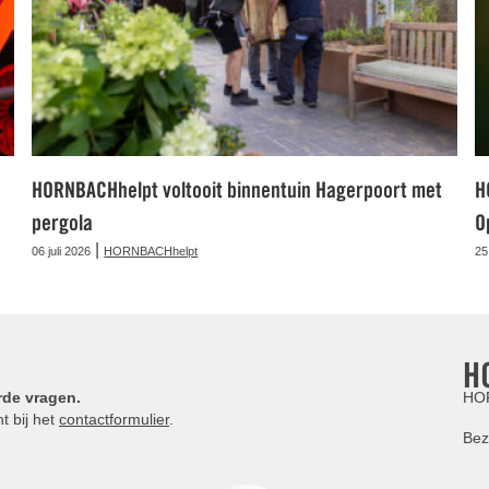
HORNBACHhelpt voltooit binnentuin Hagerpoort met
H
pergola
O
|
06 juli 2026
HORNBACHhelpt
25
H
rde vragen.
HOR
t bij het
contactformulier
.
Bez