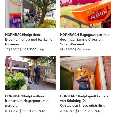
HORNBACHhelpt fleurt
HORNBACH Bagagewagen rolt
Bloemenhof op met banken en
door naar Zwarte Cross en
bloemen
Solar Weekend
|
|
13 juli 2026
HORNBACHhelpt
09 juli 2026
Corporate
HORNBACHhelpt voltooit
HORNBACHhelpt geeft kamers
binnentuin Hagerpoort met
van Stichting De
pergola
Opstap een frisse uitstraling
|
|
06 juli 2026
HORNBACHhelpt
25 juni 2026
HORNBACHhelpt