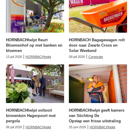
HORNBACHhelpt fleurt
HORNBACH Bagagewagen rolt
Bloemenhof op met banken en
door naar Zwarte Cross en
bloemen
Solar Weekend
|
|
13 juli 2026
HORNBACHhelpt
09 juli 2026
Corporate
HORNBACHhelpt voltooit
HORNBACHhelpt geeft kamers
binnentuin Hagerpoort met
van Stichting De
pergola
Opstap een frisse uitstraling
|
|
06 juli 2026
HORNBACHhelpt
25 juni 2026
HORNBACHhelpt