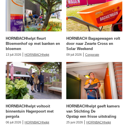
HORNBACHhelpt fleurt
HORNBACH Bagagewagen rolt
Bloemenhof op met banken en
door naar Zwarte Cross en
bloemen
Solar Weekend
|
|
13 juli 2026
HORNBACHhelpt
09 juli 2026
Corporate
HORNBACHhelpt voltooit
HORNBACHhelpt geeft kamers
binnentuin Hagerpoort met
van Stichting De
pergola
Opstap een frisse uitstraling
|
|
06 juli 2026
HORNBACHhelpt
25 juni 2026
HORNBACHhelpt