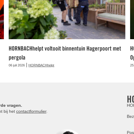
HORNBACHhelpt voltooit binnentuin Hagerpoort met
H
pergola
O
|
06 juli 2026
HORNBACHhelpt
25
H
rde vragen.
HOR
t bij het
contactformulier
.
Bez
Pos