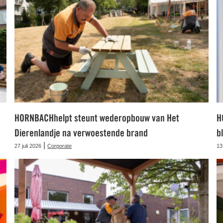
HORNBACHhelpt steunt wederopbouw van Het
H
Dierenlandje na verwoestende brand
b
|
27 juli 2026
Corporate
13