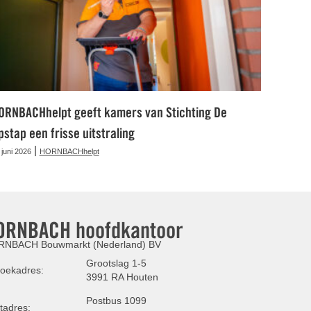
ORNBACHhelpt geeft kamers van Stichting De
pstap een frisse uitstraling
|
 juni 2026
HORNBACHhelpt
ORNBACH hoofdkantoor
NBACH Bouwmarkt (Nederland) BV
Grootslag 1-5
oekadres:
3991 RA Houten
Postbus 1099
tadres: