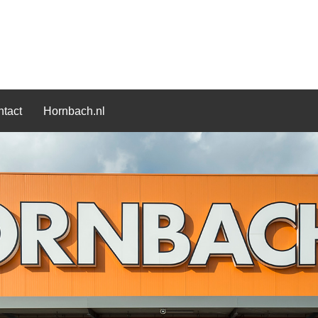
tact
Hornbach.nl