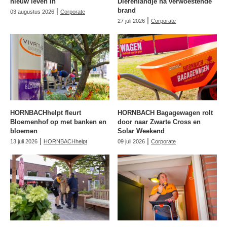
nieuw leven in
Dierenlandje na verwoestende
|
brand
03 augustus 2026
Corporate
|
27 juli 2026
Corporate
HORNBACHhelpt fleurt
HORNBACH Bagagewagen rolt
Bloemenhof op met banken en
door naar Zwarte Cross en
bloemen
Solar Weekend
|
|
13 juli 2026
HORNBACHhelpt
09 juli 2026
Corporate