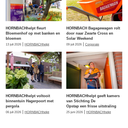
HORNBACHhelpt fleurt
HORNBACH Bagagewagen rolt
Bloemenhof op met banken en
door naar Zwarte Cross en
bloemen
Solar Weekend
|
|
13 juli 2026
HORNBACHhelpt
09 juli 2026
Corporate
HORNBACHhelpt voltooit
HORNBACHhelpt geeft kamers
binnentuin Hagerpoort met
van Stichting De
pergola
Opstap een frisse uitstraling
|
|
06 juli 2026
HORNBACHhelpt
25 juni 2026
HORNBACHhelpt