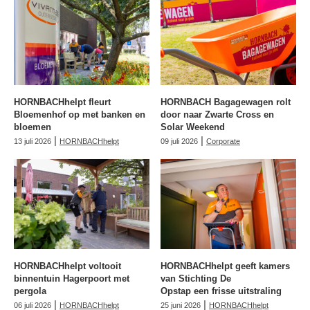
HORNBACHhelpt fleurt
HORNBACH Bagagewagen rolt
Bloemenhof op met banken en
door naar Zwarte Cross en
bloemen
Solar Weekend
|
|
13 juli 2026
HORNBACHhelpt
09 juli 2026
Corporate
HORNBACHhelpt voltooit
HORNBACHhelpt geeft kamers
binnentuin Hagerpoort met
van Stichting De
pergola
Opstap een frisse uitstraling
|
|
06 juli 2026
HORNBACHhelpt
25 juni 2026
HORNBACHhelpt