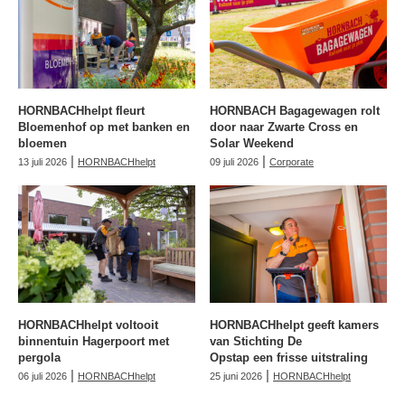
HORNBACHhelpt fleurt
HORNBACH Bagagewagen rolt
Bloemenhof op met banken en
door naar Zwarte Cross en
bloemen
Solar Weekend
|
|
13 juli 2026
HORNBACHhelpt
09 juli 2026
Corporate
HORNBACHhelpt voltooit
HORNBACHhelpt geeft kamers
binnentuin Hagerpoort met
van Stichting De
pergola
Opstap een frisse uitstraling
|
|
06 juli 2026
HORNBACHhelpt
25 juni 2026
HORNBACHhelpt