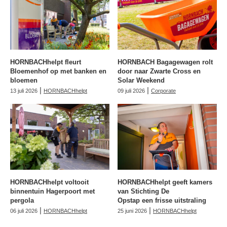
HORNBACHhelpt fleurt
HORNBACH Bagagewagen rolt
Bloemenhof op met banken en
door naar Zwarte Cross en
bloemen
Solar Weekend
|
|
13 juli 2026
HORNBACHhelpt
09 juli 2026
Corporate
HORNBACHhelpt voltooit
HORNBACHhelpt geeft kamers
binnentuin Hagerpoort met
van Stichting De
pergola
Opstap een frisse uitstraling
|
|
06 juli 2026
HORNBACHhelpt
25 juni 2026
HORNBACHhelpt