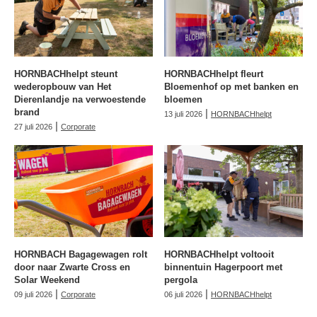
HORNBACHhelpt steunt
HORNBACHhelpt fleurt
wederopbouw van Het
Bloemenhof op met banken en
Dierenlandje na verwoestende
bloemen
brand
|
13 juli 2026
HORNBACHhelpt
|
27 juli 2026
Corporate
HORNBACH Bagagewagen rolt
HORNBACHhelpt voltooit
door naar Zwarte Cross en
binnentuin Hagerpoort met
Solar Weekend
pergola
|
|
09 juli 2026
Corporate
06 juli 2026
HORNBACHhelpt