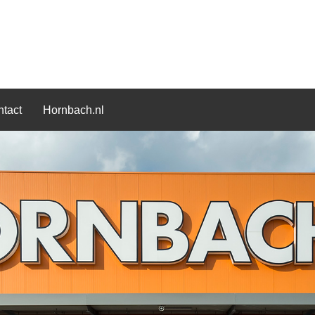
tact
Hornbach.nl