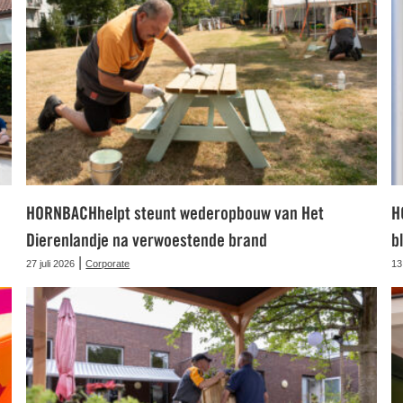
HORNBACHhelpt steunt wederopbouw van Het
H
Dierenlandje na verwoestende brand
b
|
27 juli 2026
Corporate
13