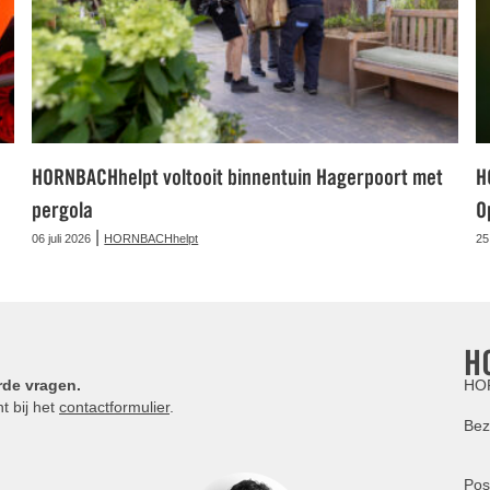
HORNBACHhelpt voltooit binnentuin Hagerpoort met
H
pergola
O
|
06 juli 2026
HORNBACHhelpt
25
H
rde vragen.
HOR
t bij het
contactformulier
.
Bez
Pos