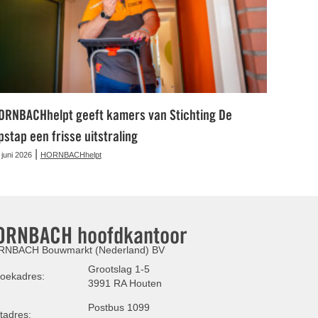
ORNBACHhelpt geeft kamers van Stichting De
pstap een frisse uitstraling
|
 juni 2026
HORNBACHhelpt
ORNBACH hoofdkantoor
NBACH Bouwmarkt (Nederland) BV
Grootslag 1-5
oekadres:
3991 RA Houten
Postbus 1099
tadres: