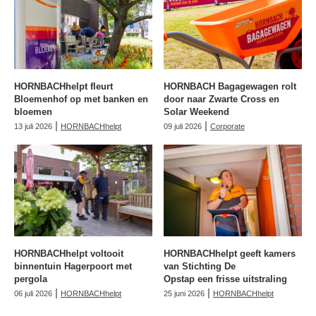
HORNBACHhelpt fleurt
HORNBACH Bagagewagen rolt
Bloemenhof op met banken en
door naar Zwarte Cross en
bloemen
Solar Weekend
|
|
13 juli 2026
HORNBACHhelpt
09 juli 2026
Corporate
HORNBACHhelpt voltooit
HORNBACHhelpt geeft kamers
binnentuin Hagerpoort met
van Stichting De
pergola
Opstap een frisse uitstraling
|
|
06 juli 2026
HORNBACHhelpt
25 juni 2026
HORNBACHhelpt