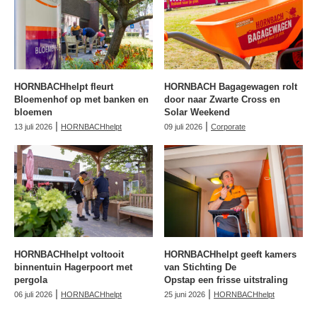
HORNBACHhelpt fleurt
HORNBACH Bagagewagen rolt
Bloemenhof op met banken en
door naar Zwarte Cross en
bloemen
Solar Weekend
|
|
13 juli 2026
HORNBACHhelpt
09 juli 2026
Corporate
HORNBACHhelpt voltooit
HORNBACHhelpt geeft kamers
binnentuin Hagerpoort met
van Stichting De
pergola
Opstap een frisse uitstraling
|
|
06 juli 2026
HORNBACHhelpt
25 juni 2026
HORNBACHhelpt