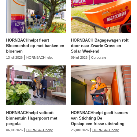
HORNBACHhelpt fleurt
HORNBACH Bagagewagen rolt
Bloemenhof op met banken en
door naar Zwarte Cross en
bloemen
Solar Weekend
|
|
13 juli 2026
HORNBACHhelpt
09 juli 2026
Corporate
HORNBACHhelpt voltooit
HORNBACHhelpt geeft kamers
binnentuin Hagerpoort met
van Stichting De
pergola
Opstap een frisse uitstraling
|
|
06 juli 2026
HORNBACHhelpt
25 juni 2026
HORNBACHhelpt