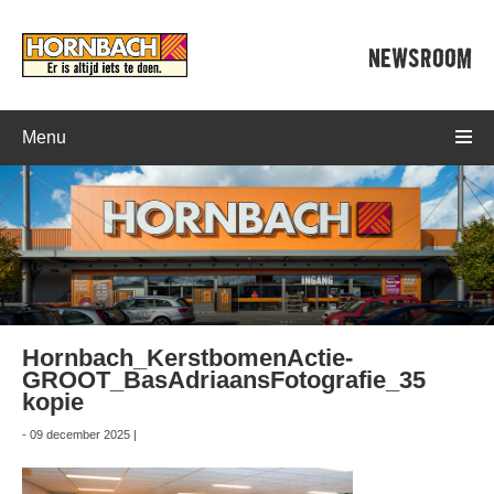
NEWSROOM
Menu
Hornbach_KerstbomenActie-
GROOT_BasAdriaansFotografie_35
kopie
- 09 december 2025 |