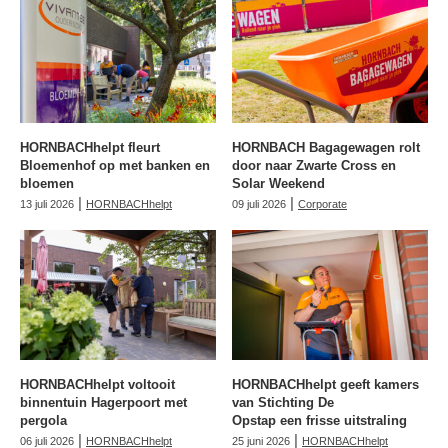
HORNBACHhelpt fleurt
HORNBACH Bagagewagen rolt
Bloemenhof op met banken en
door naar Zwarte Cross en
bloemen
Solar Weekend
|
|
13 juli 2026
HORNBACHhelpt
09 juli 2026
Corporate
HORNBACHhelpt voltooit
HORNBACHhelpt geeft kamers
binnentuin Hagerpoort met
van Stichting De
pergola
Opstap een frisse uitstraling
|
|
06 juli 2026
HORNBACHhelpt
25 juni 2026
HORNBACHhelpt