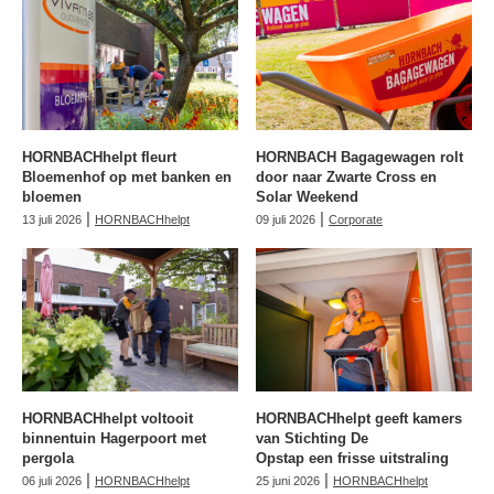
HORNBACHhelpt fleurt
HORNBACH Bagagewagen rolt
Bloemenhof op met banken en
door naar Zwarte Cross en
bloemen
Solar Weekend
|
|
13 juli 2026
HORNBACHhelpt
09 juli 2026
Corporate
HORNBACHhelpt voltooit
HORNBACHhelpt geeft kamers
binnentuin Hagerpoort met
van Stichting De
pergola
Opstap een frisse uitstraling
|
|
06 juli 2026
HORNBACHhelpt
25 juni 2026
HORNBACHhelpt