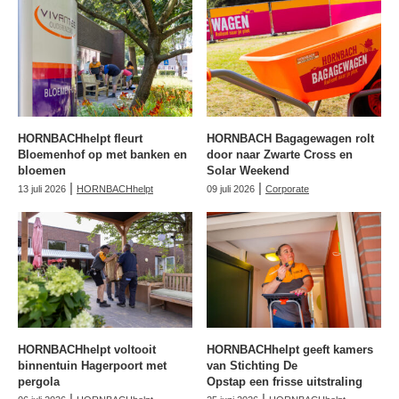
HORNBACHhelpt fleurt
HORNBACH Bagagewagen rolt
Bloemenhof op met banken en
door naar Zwarte Cross en
bloemen
Solar Weekend
|
|
13 juli 2026
HORNBACHhelpt
09 juli 2026
Corporate
HORNBACHhelpt voltooit
HORNBACHhelpt geeft kamers
binnentuin Hagerpoort met
van Stichting De
pergola
Opstap een frisse uitstraling
|
|