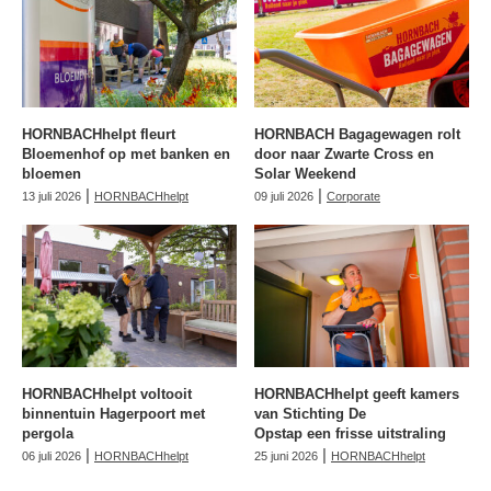
HORNBACHhelpt fleurt
HORNBACH Bagagewagen rolt
Bloemenhof op met banken en
door naar Zwarte Cross en
bloemen
Solar Weekend
|
|
13 juli 2026
HORNBACHhelpt
09 juli 2026
Corporate
HORNBACHhelpt voltooit
HORNBACHhelpt geeft kamers
binnentuin Hagerpoort met
van Stichting De
pergola
Opstap een frisse uitstraling
|
|
06 juli 2026
HORNBACHhelpt
25 juni 2026
HORNBACHhelpt