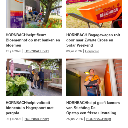
HORNBACHhelpt fleurt
HORNBACH Bagagewagen rolt
Bloemenhof op met banken en
door naar Zwarte Cross en
bloemen
Solar Weekend
|
|
13 juli 2026
HORNBACHhelpt
09 juli 2026
Corporate
HORNBACHhelpt voltooit
HORNBACHhelpt geeft kamers
binnentuin Hagerpoort met
van Stichting De
pergola
Opstap een frisse uitstraling
|
|
06 juli 2026
HORNBACHhelpt
25 juni 2026
HORNBACHhelpt