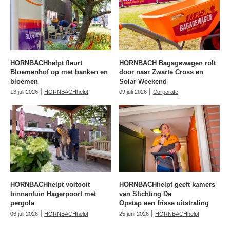
HORNBACHhelpt fleurt
HORNBACH Bagagewagen rolt
Bloemenhof op met banken en
door naar Zwarte Cross en
bloemen
Solar Weekend
|
|
13 juli 2026
HORNBACHhelpt
09 juli 2026
Corporate
HORNBACHhelpt voltooit
HORNBACHhelpt geeft kamers
binnentuin Hagerpoort met
van Stichting De
pergola
Opstap een frisse uitstraling
|
|
06 juli 2026
HORNBACHhelpt
25 juni 2026
HORNBACHhelpt