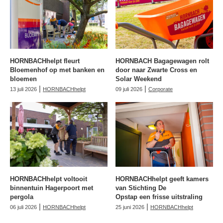
HORNBACHhelpt fleurt
HORNBACH Bagagewagen rolt
Bloemenhof op met banken en
door naar Zwarte Cross en
bloemen
Solar Weekend
|
|
13 juli 2026
HORNBACHhelpt
09 juli 2026
Corporate
HORNBACHhelpt voltooit
HORNBACHhelpt geeft kamers
binnentuin Hagerpoort met
van Stichting De
pergola
Opstap een frisse uitstraling
|
|
06 juli 2026
HORNBACHhelpt
25 juni 2026
HORNBACHhelpt